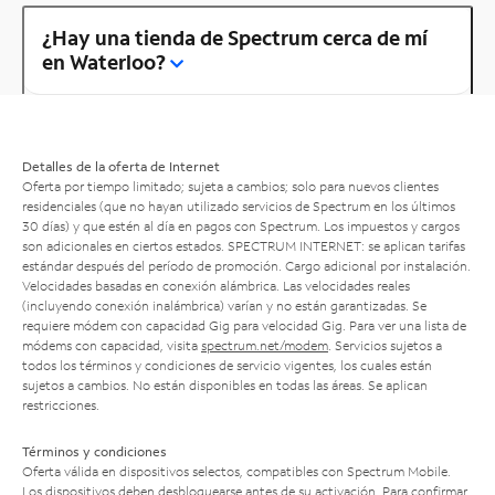
¿Hay una tienda de Spectrum cerca de mí
en Waterloo?
Detalles de la oferta de Internet
Oferta por tiempo limitado; sujeta a cambios; solo para nuevos clientes
residenciales (que no hayan utilizado servicios de Spectrum en los últimos
30 días) y que estén al día en pagos con Spectrum. Los impuestos y cargos
son adicionales en ciertos estados. SPECTRUM INTERNET: se aplican tarifas
estándar después del período de promoción. Cargo adicional por instalación.
Velocidades basadas en conexión alámbrica. Las velocidades reales
(incluyendo conexión inalámbrica) varían y no están garantizadas. Se
requiere módem con capacidad Gig para velocidad Gig. Para ver una lista de
módems con capacidad, visita
spectrum.net/modem
. Servicios sujetos a
todos los términos y condiciones de servicio vigentes, los cuales están
sujetos a cambios. No están disponibles en todas las áreas. Se aplican
restricciones.
Términos y condiciones
Oferta válida en dispositivos selectos, compatibles con Spectrum Mobile.
Los dispositivos deben desbloquearse antes de su activación. Para confirmar