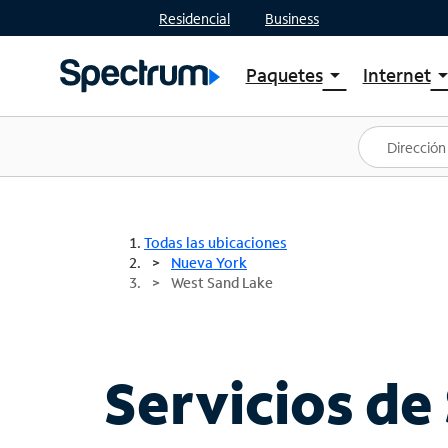
Residencial
Business
Paquetes
Internet
arrow_drop_down
arrow_drop
Ver paquetes
Spectr
Spectrum One
Planes
Mejores ofertas
Spectr
Ofertas en tu área
Intern
Todas las ubicaciones
Nueva York
West Sand Lake
Servicios de