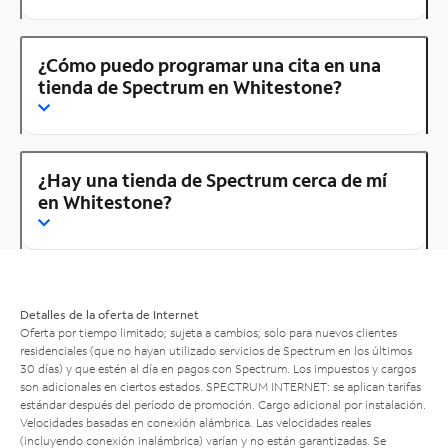
¿Cómo puedo programar una cita en una
tienda de Spectrum en Whitestone?
¿Hay una tienda de Spectrum cerca de mí
en Whitestone?
Detalles de la oferta de Internet
Oferta por tiempo limitado; sujeta a cambios; solo para nuevos clientes
residenciales (que no hayan utilizado servicios de Spectrum en los últimos
30 días) y que estén al día en pagos con Spectrum. Los impuestos y cargos
son adicionales en ciertos estados. SPECTRUM INTERNET: se aplican tarifas
estándar después del período de promoción. Cargo adicional por instalación.
Velocidades basadas en conexión alámbrica. Las velocidades reales
(incluyendo conexión inalámbrica) varían y no están garantizadas. Se