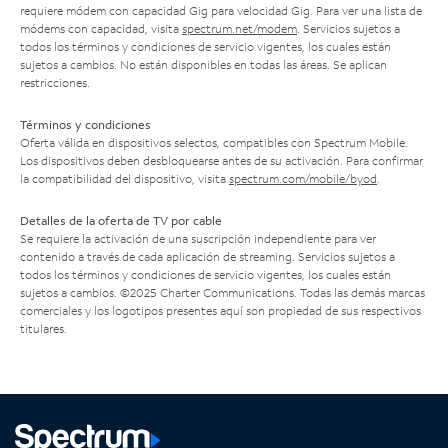
requiere módem con capacidad Gig para velocidad Gig. Para ver una lista de
módems con capacidad, visita
spectrum.net/modem
. Servicios sujetos a
todos los términos y condiciones de servicio vigentes, los cuales están
sujetos a cambios. No están disponibles en todas las áreas. Se aplican
restricciones.
Términos y condiciones
Oferta válida en dispositivos selectos, compatibles con Spectrum Mobile.
Los dispositivos deben desbloquearse antes de su activación. Para confirmar
la compatibilidad del dispositivo, visita
spectrum.com/mobile/byod
.
Detalles de la oferta de TV por cable
Se requiere la activación de una suscripción independiente para ver
contenido a través de cada aplicación de streaming. Servicios sujetos a
todos los términos y condiciones de servicio vigentes, los cuales están
sujetos a cambios. ©2025 Charter Communications. Todas las demás marcas
comerciales y los logotipos presentes aquí son propiedad de sus respectivos
titulares.