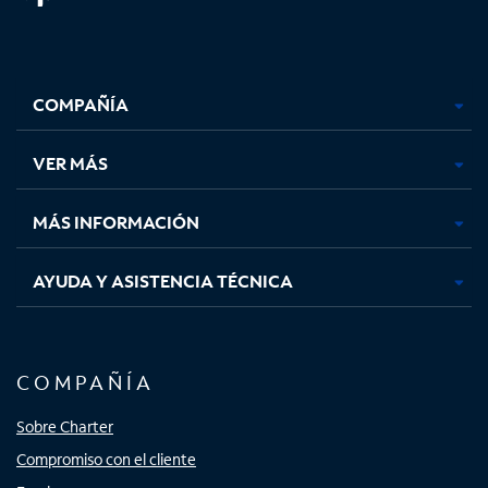
Facebook,
Instagram,
Youtube,
X,
se
se
se
se
COMPAÑÍA
abre
abre
abre
abre
en
en
en
en
una
una
una
una
VER MÁS
pestaña
pestaña
pestaña
pestaña
nueva
nueva
nueva
nueva
MÁS INFORMACIÓN
AYUDA Y ASISTENCIA TÉCNICA
COMPAÑÍA
Sobre Charter
Compromiso con el cliente