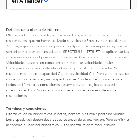
en Alliance?
Detalles de la oferta de Internet
Oferta por tiempo limitado; sujeta a cambios; solo para nuevos clientes
residenciales (que no hayan utilizado servicios de Spectrum en los últimos
30 días) y que estén al día en pagos con Spectrum. Los impuestos y cargos
son adicionales en ciertos estados. SPECTRUM INTERNET: se aplican tarifas
estándar después del período de promoción. Cargo adicional por instalación.
Velocidades basadas en conexión alámbrica. Las velocidades reales
(incluyendo conexión inalámbrica) varían y no están garantizadas. Se
requiere módem con capacidad Gig para velocidad Gig. Para ver una lista de
módems con capacidad, visita
spectrum.net/modem
. Servicios sujetos a
todos los términos y condiciones de servicio vigentes, los cuales están
sujetos a cambios. No están disponibles en todas las áreas. Se aplican
restricciones.
Términos y condiciones
Oferta válida en dispositivos selectos, compatibles con Spectrum Mobile.
Los dispositivos deben desbloquearse antes de su activación. Para confirmar
la compatibilidad del dispositivo, visita
spectrum.com/mobile/byod
.