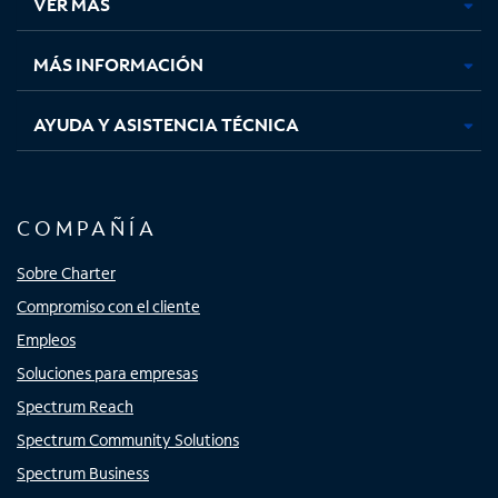
VER MÁS
pestaña
pestaña
pestaña
pestaña
nueva
nueva
nueva
nueva
MÁS INFORMACIÓN
AYUDA Y ASISTENCIA TÉCNICA
COMPAÑÍA
Sobre Charter
Compromiso con el cliente
Empleos
Soluciones para empresas
Spectrum Reach
Spectrum Community Solutions
Spectrum Business