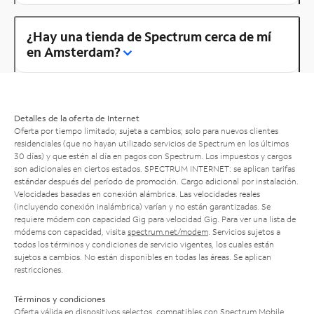
¿Hay una tienda de Spectrum cerca de mí
en Amsterdam?
Detalles de la oferta de Internet
Oferta por tiempo limitado; sujeta a cambios; solo para nuevos clientes
residenciales (que no hayan utilizado servicios de Spectrum en los últimos
30 días) y que estén al día en pagos con Spectrum. Los impuestos y cargos
son adicionales en ciertos estados. SPECTRUM INTERNET: se aplican tarifas
estándar después del período de promoción. Cargo adicional por instalación.
Velocidades basadas en conexión alámbrica. Las velocidades reales
(incluyendo conexión inalámbrica) varían y no están garantizadas. Se
requiere módem con capacidad Gig para velocidad Gig. Para ver una lista de
módems con capacidad, visita
spectrum.net/modem
. Servicios sujetos a
todos los términos y condiciones de servicio vigentes, los cuales están
sujetos a cambios. No están disponibles en todas las áreas. Se aplican
restricciones.
Términos y condiciones
Oferta válida en dispositivos selectos, compatibles con Spectrum Mobile.