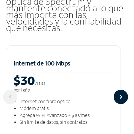
óptica de Spectrum y
mantente conectado a lo que
más importa con las
velocidades y la confiabilidad
que necesitas.
Internet de 100 Mbps
$30
/m
o
por 1 año
Internet con fibra óptica
Módem gratis
Agrega WiFi Avanzado + $10/mes
Sin límite de datos, sin contratos