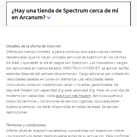
¿Hay una tienda de Spectrum cerca de mí
en Arcanum?
Detalles de la oferta de Internet
Oferta por tiempo limitado; sujeta a cambios; solo para nuevos clientes
residenciales (que no hayan utilizado servicios de Spectrum en los últimos
30 días) y que estén al día en pagos con Spectrum. Los impuestos y cargos
son adicionales en ciertos estados. SPECTRUM INTERNET: se aplican tarifas
estándar después del período de promoción. Cargo adicional por instalación.
Velocidades basadas en conexión alámbrica. Las velocidades reales
(incluyendo conexión inalámbrica) varían y no están garantizadas. Se
requiere módem con capacidad Gig para velocidad Gig. Para ver una lista de
módems con capacidad, visita
spectrum.net/modem
. Servicios sujetos a
todos los términos y condiciones de servicio vigentes, los cuales están
sujetos a cambios. No están disponibles en todas las áreas. Se aplican
restricciones.
Términos y condiciones
Oferta válida en dispositivos selectos, compatibles con Spectrum Mobile.
Los dispositivos deben desbloquearse antes de su activación. Para confirmar