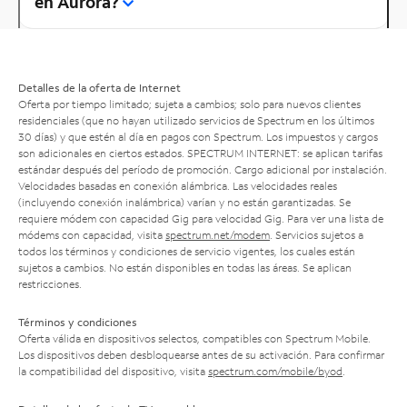
en Aurora?
Detalles de la oferta de Internet
Oferta por tiempo limitado; sujeta a cambios; solo para nuevos clientes
residenciales (que no hayan utilizado servicios de Spectrum en los últimos
30 días) y que estén al día en pagos con Spectrum. Los impuestos y cargos
son adicionales en ciertos estados. SPECTRUM INTERNET: se aplican tarifas
estándar después del período de promoción. Cargo adicional por instalación.
Velocidades basadas en conexión alámbrica. Las velocidades reales
(incluyendo conexión inalámbrica) varían y no están garantizadas. Se
requiere módem con capacidad Gig para velocidad Gig. Para ver una lista de
módems con capacidad, visita
spectrum.net/modem
. Servicios sujetos a
todos los términos y condiciones de servicio vigentes, los cuales están
sujetos a cambios. No están disponibles en todas las áreas. Se aplican
restricciones.
Términos y condiciones
Oferta válida en dispositivos selectos, compatibles con Spectrum Mobile.
Los dispositivos deben desbloquearse antes de su activación. Para confirmar
la compatibilidad del dispositivo, visita
spectrum.com/mobile/byod
.