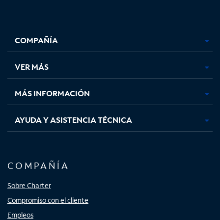
Facebook,
Instagram,
Youtube,
X,
se
se
se
se
COMPAÑÍA
abre
abre
abre
abre
en
en
en
en
una
una
una
una
VER MÁS
pestaña
pestaña
pestaña
pestaña
nueva
nueva
nueva
nueva
MÁS INFORMACIÓN
AYUDA Y ASISTENCIA TÉCNICA
COMPAÑÍA
Sobre Charter
Compromiso con el cliente
Empleos