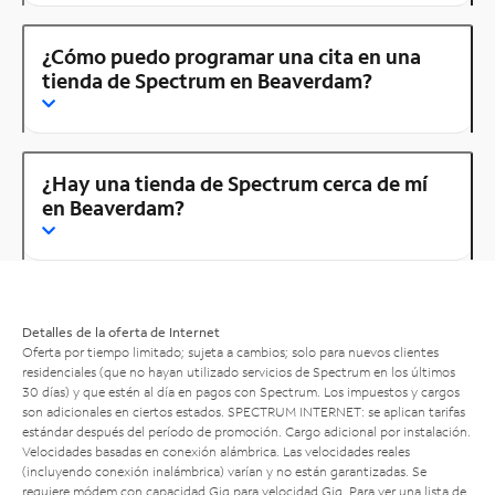
¿Cómo puedo programar una cita en una
tienda de Spectrum en Beaverdam?
¿Hay una tienda de Spectrum cerca de mí
en Beaverdam?
Detalles de la oferta de Internet
Oferta por tiempo limitado; sujeta a cambios; solo para nuevos clientes
residenciales (que no hayan utilizado servicios de Spectrum en los últimos
30 días) y que estén al día en pagos con Spectrum. Los impuestos y cargos
son adicionales en ciertos estados. SPECTRUM INTERNET: se aplican tarifas
estándar después del período de promoción. Cargo adicional por instalación.
Velocidades basadas en conexión alámbrica. Las velocidades reales
(incluyendo conexión inalámbrica) varían y no están garantizadas. Se
requiere módem con capacidad Gig para velocidad Gig. Para ver una lista de