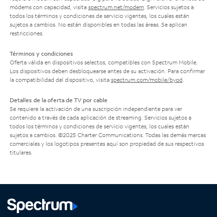
módems con capacidad, visita
spectrum.net/modem
. Servicios sujetos a
todos los términos y condiciones de servicio vigentes, los cuales están
sujetos a cambios. No están disponibles en todas las áreas. Se aplican
restricciones.
Términos y condiciones
Oferta válida en dispositivos selectos, compatibles con Spectrum Mobile.
Los dispositivos deben desbloquearse antes de su activación. Para confirmar
la compatibilidad del dispositivo, visita
spectrum.com/mobile/byod
.
Detalles de la oferta de TV por cable
Se requiere la activación de una suscripción independiente para ver
contenido a través de cada aplicación de streaming. Servicios sujetos a
todos los términos y condiciones de servicio vigentes, los cuales están
sujetos a cambios. ©2025 Charter Communications. Todas las demás marcas
comerciales y los logotipos presentes aquí son propiedad de sus respectivos
titulares.