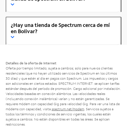
¿Hay una tienda de Spectrum cerca de mí
en Bolivar?
Detalles de la oferta de Internet
Oferta por tiempo limitado; sujeta a cambios; solo para nuevos clientes
residenciales (que no hayan utilizado servicios de Spectrum en los últimos
30 días) y que estén al día en pagos con Spectrum. Los impuestos y cargos
son adicionales en ciertos estados. SPECTRUM INTERNET: se aplican tarifas
estándar después del período de promoción. Cargo adicional por instalación.
Velocidades basadas en conexión alámbrica. Las velocidades reales
(incluyendo conexión inalámbrica) varían y no están garantizadas. Se
requiere módem con capacidad Gig para velocidad Gig. Para ver una lista de
módems con capacidad, visita
spectrum.net/modem
. Servicios sujetos a
todos los términos y condiciones de servicio vigentes, los cuales están
sujetos a cambios. No están disponibles en todas las áreas. Se aplican
restricciones.