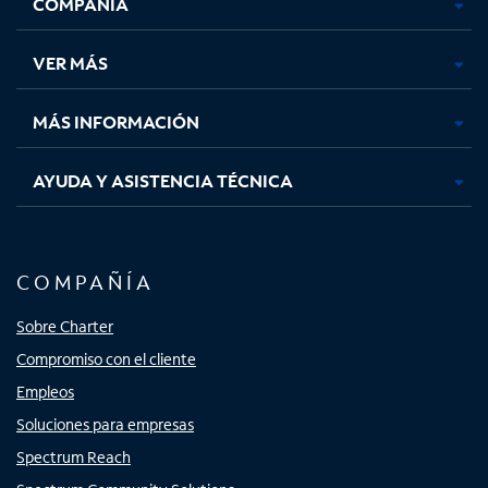
COMPAÑÍA
abre
abre
abre
abre
en
en
en
en
una
una
una
una
VER MÁS
pestaña
pestaña
pestaña
pestaña
nueva
nueva
nueva
nueva
MÁS INFORMACIÓN
AYUDA Y ASISTENCIA TÉCNICA
COMPAÑÍA
Sobre Charter
Compromiso con el cliente
Empleos
Soluciones para empresas
Spectrum Reach