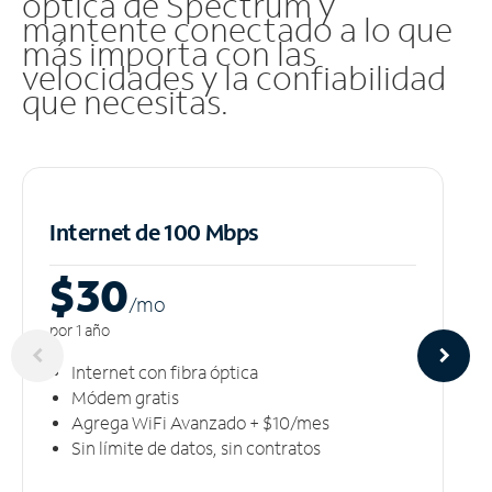
óptica de Spectrum y
mantente conectado a lo que
más importa con las
velocidades y la confiabilidad
que necesitas.
Internet de 100 Mbps
$30
/m
o
por 1 año
Internet con fibra óptica
Módem gratis
Agrega WiFi Avanzado + $10/mes
Sin límite de datos, sin contratos