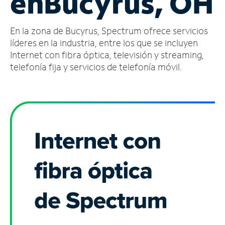
en
Bucyrus, OH
Administrar
En la zona de Bucyrus, Spectrum ofrece servicios
cuenta
Encuentra
líderes en la industria, entre los que se incluyen
una
Internet con fibra óptica, televisión y streaming,
tienda
telefonía fija y servicios de telefonía móvil.