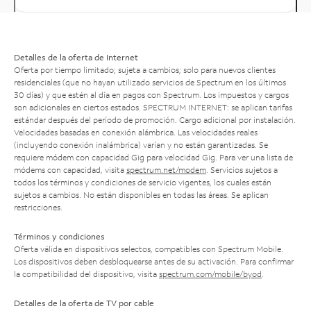
Detalles de la oferta de Internet
Oferta por tiempo limitado; sujeta a cambios; solo para nuevos clientes
residenciales (que no hayan utilizado servicios de Spectrum en los últimos
30 días) y que estén al día en pagos con Spectrum. Los impuestos y cargos
son adicionales en ciertos estados. SPECTRUM INTERNET: se aplican tarifas
estándar después del período de promoción. Cargo adicional por instalación.
Velocidades basadas en conexión alámbrica. Las velocidades reales
(incluyendo conexión inalámbrica) varían y no están garantizadas. Se
requiere módem con capacidad Gig para velocidad Gig. Para ver una lista de
módems con capacidad, visita
spectrum.net/modem
. Servicios sujetos a
todos los términos y condiciones de servicio vigentes, los cuales están
sujetos a cambios. No están disponibles en todas las áreas. Se aplican
restricciones.
Términos y condiciones
Oferta válida en dispositivos selectos, compatibles con Spectrum Mobile.
Los dispositivos deben desbloquearse antes de su activación. Para confirmar
la compatibilidad del dispositivo, visita
spectrum.com/mobile/byod
.
Detalles de la oferta de TV por cable