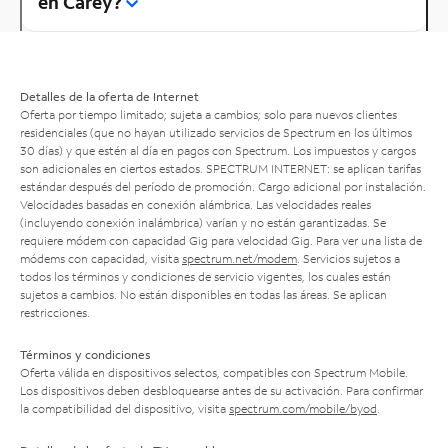
en Carey?
Detalles de la oferta de Internet
Oferta por tiempo limitado; sujeta a cambios; solo para nuevos clientes
residenciales (que no hayan utilizado servicios de Spectrum en los últimos
30 días) y que estén al día en pagos con Spectrum. Los impuestos y cargos
son adicionales en ciertos estados. SPECTRUM INTERNET: se aplican tarifas
estándar después del período de promoción. Cargo adicional por instalación.
Velocidades basadas en conexión alámbrica. Las velocidades reales
(incluyendo conexión inalámbrica) varían y no están garantizadas. Se
requiere módem con capacidad Gig para velocidad Gig. Para ver una lista de
módems con capacidad, visita
spectrum.net/modem
. Servicios sujetos a
todos los términos y condiciones de servicio vigentes, los cuales están
sujetos a cambios. No están disponibles en todas las áreas. Se aplican
restricciones.
Términos y condiciones
Oferta válida en dispositivos selectos, compatibles con Spectrum Mobile.
Los dispositivos deben desbloquearse antes de su activación. Para confirmar
la compatibilidad del dispositivo, visita
spectrum.com/mobile/byod
.