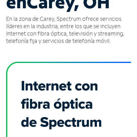
en
Carey, OH
Administrar
En la zona de Carey, Spectrum ofrece servicios
cuenta
Encuentra
líderes en la industria, entre los que se incluyen
una
Internet con fibra óptica, televisión y streaming,
tienda
telefonía fija y servicios de telefonía móvil.