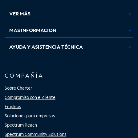
en
en
en
en
una
una
una
una
VER MÁS
pestaña
pestaña
pestaña
pestaña
nueva
nueva
nueva
nueva
MÁS INFORMACIÓN
AYUDA Y ASISTENCIA TÉCNICA
COMPAÑÍA
Sobre Charter
Compromiso con el cliente
Empleos
Soluciones para empresas
Spectrum Reach
Spectrum Community Solutions