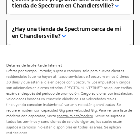
tienda de Spectrum en Chandlersville?
¿Hay una tienda de Spectrum cerca de mí
en Chandlersville?
Detalles de la oferta de Internet
Oferta por tiempo limitado; sujeta a cambios; solo para nuevos clientes
residenciales (que no hayan utilizado servicios de Spectrum en los últimos
30 días) y que estén al día en pagos con Spectrum. Los impuestos y cargos
son adicionales en ciertos estados. SPECTRUM INTERNET: se aplican tarifas
estándar después del período de promoción. Cargo adicional por instalación.
Velocidades basadas en conexión alámbrica. Las velocidades reales
(incluyendo conexión inalámbrica) varían y no están garantizadas. Se
requiere módem con capacidad Gig para velocidad Gig. Para ver una lista de
módems con capacidad, visita
spectrum.net/modem
. Servicios sujetos a
todos los términos y condiciones de servicio vigentes, los cuales están
sujetos a cambios. No están disponibles en todas las áreas. Se aplican
restricciones.