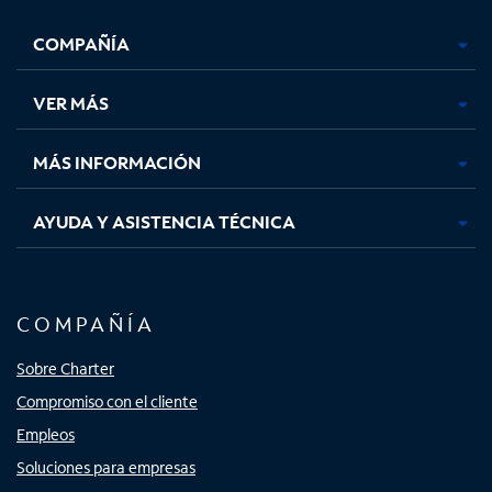
se
se
se
se
COMPAÑÍA
abre
abre
abre
abre
en
en
en
en
una
una
una
una
VER MÁS
pestaña
pestaña
pestaña
pestaña
nueva
nueva
nueva
nueva
MÁS INFORMACIÓN
AYUDA Y ASISTENCIA TÉCNICA
COMPAÑÍA
Sobre Charter
Compromiso con el cliente
Empleos
Soluciones para empresas