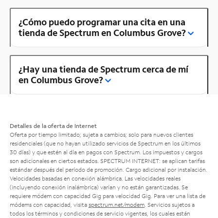
¿Cómo puedo programar una cita en una
tienda de Spectrum en Columbus Grove?
¿Hay una tienda de Spectrum cerca de mí
en Columbus Grove?
Detalles de la oferta de Internet
Oferta por tiempo limitado; sujeta a cambios; solo para nuevos clientes
residenciales (que no hayan utilizado servicios de Spectrum en los últimos
30 días) y que estén al día en pagos con Spectrum. Los impuestos y cargos
son adicionales en ciertos estados. SPECTRUM INTERNET: se aplican tarifas
estándar después del período de promoción. Cargo adicional por instalación.
Velocidades basadas en conexión alámbrica. Las velocidades reales
(incluyendo conexión inalámbrica) varían y no están garantizadas. Se
requiere módem con capacidad Gig para velocidad Gig. Para ver una lista de
módems con capacidad, visita
spectrum.net/modem
. Servicios sujetos a
todos los términos y condiciones de servicio vigentes, los cuales están