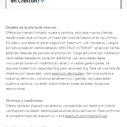
en Creston?
Detalles de la oferta de Internet
Oferta por tiempo limitado; sujeta a cambios; solo para nuevos clientes
residenciales (que no hayan utilizado servicios de Spectrum en los últimos
30 días) y que estén al día en pagos con Spectrum. Los impuestos y cargos
son adicionales en ciertos estados. SPECTRUM INTERNET: se aplican tarifas
estándar después del período de promoción. Cargo adicional por instalación.
Velocidades basadas en conexión alámbrica. Las velocidades reales
(incluyendo conexión inalámbrica) varían y no están garantizadas. Se
requiere módem con capacidad Gig para velocidad Gig. Para ver una lista de
módems con capacidad, visita
spectrum.net/modem
. Servicios sujetos a
todos los términos y condiciones de servicio vigentes, los cuales están
sujetos a cambios. No están disponibles en todas las áreas. Se aplican
restricciones.
Términos y condiciones
Oferta válida en dispositivos selectos, compatibles con Spectrum Mobile.
Los dispositivos deben desbloquearse antes de su activación. Para confirmar
la compatibilidad del dispositivo, visita
spectrum.com/mobile/byod
.