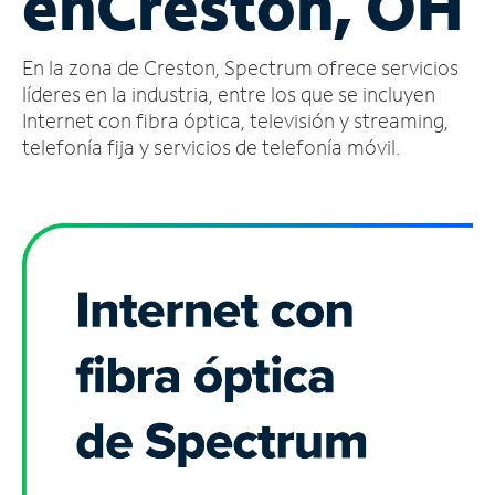
en
Creston, OH
Administrar
En la zona de Creston, Spectrum ofrece servicios
cuenta
Encuentra
líderes en la industria, entre los que se incluyen
una
Internet con fibra óptica, televisión y streaming,
tienda
telefonía fija y servicios de telefonía móvil.