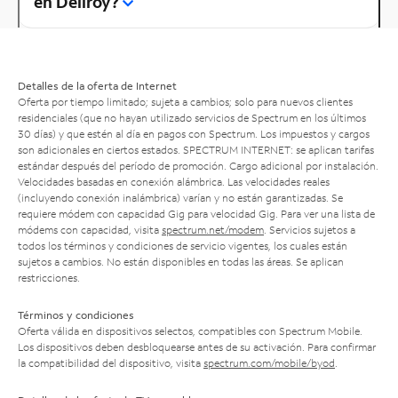
en Dellroy?
Detalles de la oferta de Internet
Oferta por tiempo limitado; sujeta a cambios; solo para nuevos clientes
residenciales (que no hayan utilizado servicios de Spectrum en los últimos
30 días) y que estén al día en pagos con Spectrum. Los impuestos y cargos
son adicionales en ciertos estados. SPECTRUM INTERNET: se aplican tarifas
estándar después del período de promoción. Cargo adicional por instalación.
Velocidades basadas en conexión alámbrica. Las velocidades reales
(incluyendo conexión inalámbrica) varían y no están garantizadas. Se
requiere módem con capacidad Gig para velocidad Gig. Para ver una lista de
módems con capacidad, visita
spectrum.net/modem
. Servicios sujetos a
todos los términos y condiciones de servicio vigentes, los cuales están
sujetos a cambios. No están disponibles en todas las áreas. Se aplican
restricciones.
Términos y condiciones
Oferta válida en dispositivos selectos, compatibles con Spectrum Mobile.
Los dispositivos deben desbloquearse antes de su activación. Para confirmar
la compatibilidad del dispositivo, visita
spectrum.com/mobile/byod
.