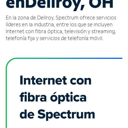
en
Dellroy, OH
Administrar
En la zona de Dellroy, Spectrum ofrece servicios
cuenta
Encuentra
líderes en la industria, entre los que se incluyen
una
Internet con fibra óptica, televisión y streaming,
tienda
telefonía fija y servicios de telefonía móvil.