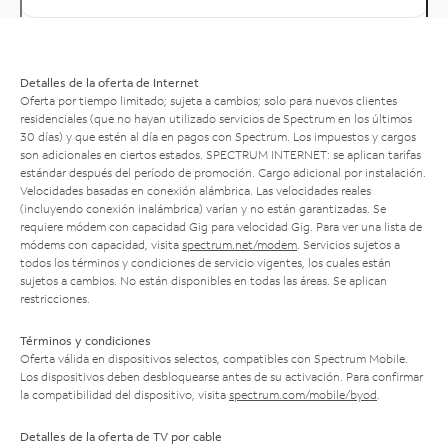
Detalles de la oferta de Internet
Oferta por tiempo limitado; sujeta a cambios; solo para nuevos clientes
residenciales (que no hayan utilizado servicios de Spectrum en los últimos
30 días) y que estén al día en pagos con Spectrum. Los impuestos y cargos
son adicionales en ciertos estados. SPECTRUM INTERNET: se aplican tarifas
estándar después del período de promoción. Cargo adicional por instalación.
Velocidades basadas en conexión alámbrica. Las velocidades reales
(incluyendo conexión inalámbrica) varían y no están garantizadas. Se
requiere módem con capacidad Gig para velocidad Gig. Para ver una lista de
módems con capacidad, visita
spectrum.net/modem
. Servicios sujetos a
todos los términos y condiciones de servicio vigentes, los cuales están
sujetos a cambios. No están disponibles en todas las áreas. Se aplican
restricciones.
Términos y condiciones
Oferta válida en dispositivos selectos, compatibles con Spectrum Mobile.
Los dispositivos deben desbloquearse antes de su activación. Para confirmar
la compatibilidad del dispositivo, visita
spectrum.com/mobile/byod
.
Detalles de la oferta de TV por cable