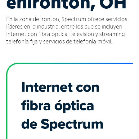
en
Ironton, OH
Administrar
En la zona de Ironton, Spectrum ofrece servicios
cuenta
Encuentra
líderes en la industria, entre los que se incluyen
una
Internet con fibra óptica, televisión y streaming,
tienda
telefonía fija y servicios de telefonía móvil.