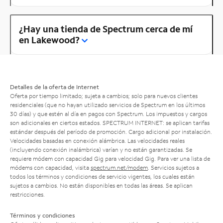
¿Hay una tienda de Spectrum cerca de mí
en Lakewood?
Detalles de la oferta de Internet
Oferta por tiempo limitado; sujeta a cambios; solo para nuevos clientes
residenciales (que no hayan utilizado servicios de Spectrum en los últimos
30 días) y que estén al día en pagos con Spectrum. Los impuestos y cargos
son adicionales en ciertos estados. SPECTRUM INTERNET: se aplican tarifas
estándar después del período de promoción. Cargo adicional por instalación.
Velocidades basadas en conexión alámbrica. Las velocidades reales
(incluyendo conexión inalámbrica) varían y no están garantizadas. Se
requiere módem con capacidad Gig para velocidad Gig. Para ver una lista de
módems con capacidad, visita
spectrum.net/modem
. Servicios sujetos a
todos los términos y condiciones de servicio vigentes, los cuales están
sujetos a cambios. No están disponibles en todas las áreas. Se aplican
restricciones.
Términos y condiciones