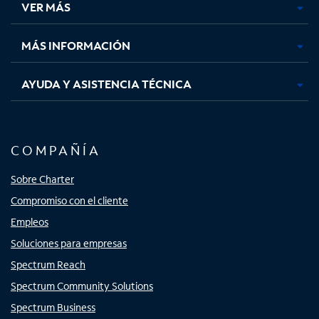
VER MÁS
pestaña
pestaña
pestaña
pestaña
nueva
nueva
nueva
nueva
MÁS INFORMACIÓN
AYUDA Y ASISTENCIA TÉCNICA
COMPAÑÍA
Sobre Charter
Compromiso con el cliente
Empleos
Soluciones para empresas
Spectrum Reach
Spectrum Community Solutions
Spectrum Business