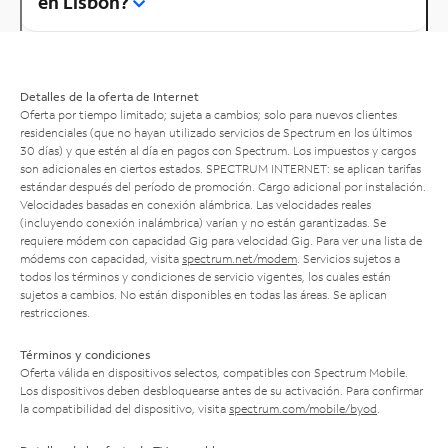
en Lisbon?
Detalles de la oferta de Internet
Oferta por tiempo limitado; sujeta a cambios; solo para nuevos clientes
residenciales (que no hayan utilizado servicios de Spectrum en los últimos
30 días) y que estén al día en pagos con Spectrum. Los impuestos y cargos
son adicionales en ciertos estados. SPECTRUM INTERNET: se aplican tarifas
estándar después del período de promoción. Cargo adicional por instalación.
Velocidades basadas en conexión alámbrica. Las velocidades reales
(incluyendo conexión inalámbrica) varían y no están garantizadas. Se
requiere módem con capacidad Gig para velocidad Gig. Para ver una lista de
módems con capacidad, visita
spectrum.net/modem
. Servicios sujetos a
todos los términos y condiciones de servicio vigentes, los cuales están
sujetos a cambios. No están disponibles en todas las áreas. Se aplican
restricciones.
Términos y condiciones
Oferta válida en dispositivos selectos, compatibles con Spectrum Mobile.
Los dispositivos deben desbloquearse antes de su activación. Para confirmar
la compatibilidad del dispositivo, visita
spectrum.com/mobile/byod
.