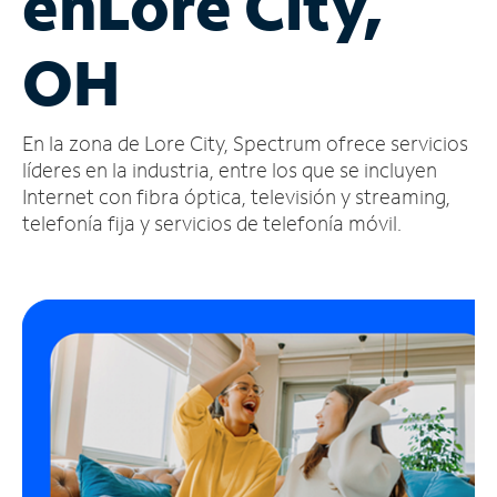
en
Lore City,
Administrar
OH
cuenta
Encuentra
una
En la zona de Lore City, Spectrum ofrece servicios
tienda
líderes en la industria, entre los que se incluyen
Internet con fibra óptica, televisión y streaming,
telefonía fija y servicios de telefonía móvil.