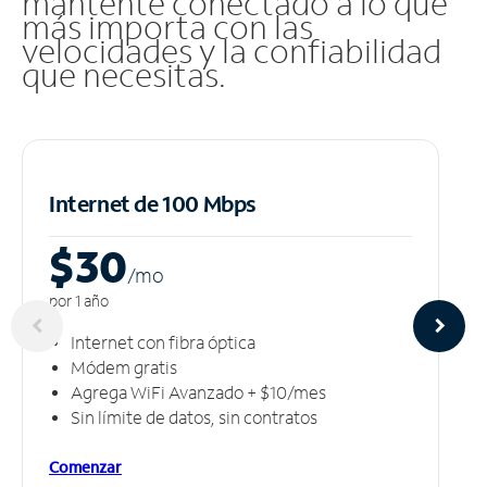
mantente conectado a lo que
más importa con las
velocidades y la confiabilidad
que necesitas.
Internet de 100 Mbps
$30
/m
o
por 1 año
Internet con fibra óptica
Módem gratis
Agrega WiFi Avanzado + $10/mes
Sin límite de datos, sin contratos
Comenzar