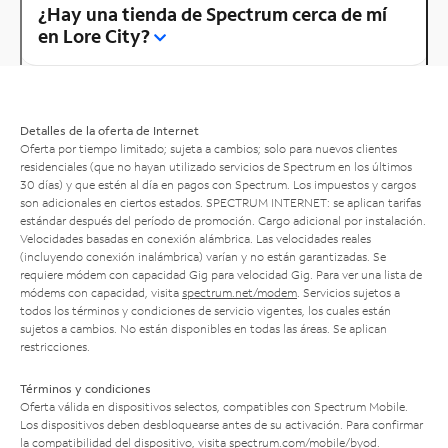
¿Hay una tienda de Spectrum cerca de mí
en Lore City?
Detalles de la oferta de Internet
Oferta por tiempo limitado; sujeta a cambios; solo para nuevos clientes
residenciales (que no hayan utilizado servicios de Spectrum en los últimos
30 días) y que estén al día en pagos con Spectrum. Los impuestos y cargos
son adicionales en ciertos estados. SPECTRUM INTERNET: se aplican tarifas
estándar después del período de promoción. Cargo adicional por instalación.
Velocidades basadas en conexión alámbrica. Las velocidades reales
(incluyendo conexión inalámbrica) varían y no están garantizadas. Se
requiere módem con capacidad Gig para velocidad Gig. Para ver una lista de
módems con capacidad, visita
spectrum.net/modem
. Servicios sujetos a
todos los términos y condiciones de servicio vigentes, los cuales están
sujetos a cambios. No están disponibles en todas las áreas. Se aplican
restricciones.
Términos y condiciones
Oferta válida en dispositivos selectos, compatibles con Spectrum Mobile.
Los dispositivos deben desbloquearse antes de su activación. Para confirmar
la compatibilidad del dispositivo, visita
spectrum.com/mobile/byod
.