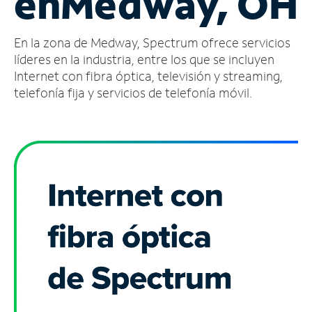
en
Medway, OH
Administrar
En la zona de Medway, Spectrum ofrece servicios
cuenta
Encuentra
líderes en la industria, entre los que se incluyen
una
Internet con fibra óptica, televisión y streaming,
tienda
telefonía fija y servicios de telefonía móvil.