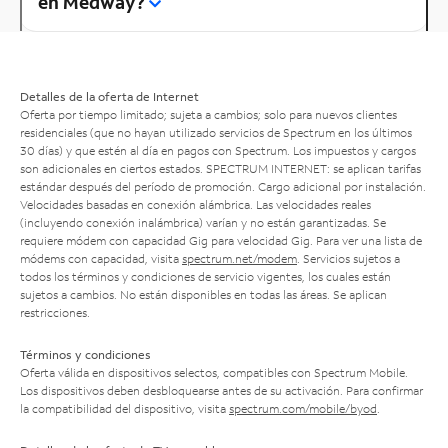
en Medway?
Detalles de la oferta de Internet
Oferta por tiempo limitado; sujeta a cambios; solo para nuevos clientes
residenciales (que no hayan utilizado servicios de Spectrum en los últimos
30 días) y que estén al día en pagos con Spectrum. Los impuestos y cargos
son adicionales en ciertos estados. SPECTRUM INTERNET: se aplican tarifas
estándar después del período de promoción. Cargo adicional por instalación.
Velocidades basadas en conexión alámbrica. Las velocidades reales
(incluyendo conexión inalámbrica) varían y no están garantizadas. Se
requiere módem con capacidad Gig para velocidad Gig. Para ver una lista de
módems con capacidad, visita
spectrum.net/modem
. Servicios sujetos a
todos los términos y condiciones de servicio vigentes, los cuales están
sujetos a cambios. No están disponibles en todas las áreas. Se aplican
restricciones.
Términos y condiciones
Oferta válida en dispositivos selectos, compatibles con Spectrum Mobile.
Los dispositivos deben desbloquearse antes de su activación. Para confirmar
la compatibilidad del dispositivo, visita
spectrum.com/mobile/byod
.