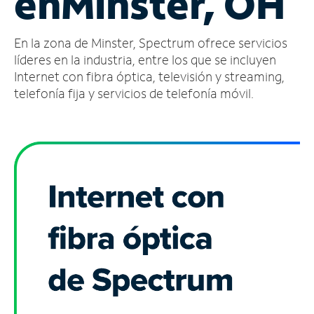
en
Minster, OH
Administrar
En la zona de Minster, Spectrum ofrece servicios
cuenta
Encuentra
líderes en la industria, entre los que se incluyen
una
Internet con fibra óptica, televisión y streaming,
tienda
telefonía fija y servicios de telefonía móvil.