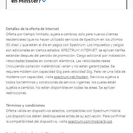
en Minster?
Detalles de la oferta de Internet
Oferta por tiempo limitado; sujeta a cambios; solo para nuevos clientes
residenciales (que no hayan utilizado servicios de Spectrum en los últimos
30 días) y que estén al día en pagos con Spectrum. Los impuestos y cargos
son adicionales en ciertos estados. SPECTRUM INTERNET: se aplican tarifas
estándar después del período de promoción. Cargo adicional por instalación.
Velocidades basadas en conexión alámbrica. Las velocidades reales
(incluyendo conexión inalámbrica) varían y no están garantizadas. Se
requiere módem con capacidad Gig para velocidad Gig. Para ver una lista de
módems con capacidad, visita
spectrum.net/modem
. Servicios sujetos a
todos los términos y condiciones de servicio vigentes, los cuales están
sujetos a cambios. No están disponibles en todas las áreas. Se aplican
restricciones.
Términos y condiciones
Oferta válida en dispositivos selectos, compatibles con Spectrum Mobile.
Los dispositivos deben desbloquearse antes de su activación. Para confirmar
la compatibilidad del dispositivo, visita
spectrum.com/mobile/byod
.