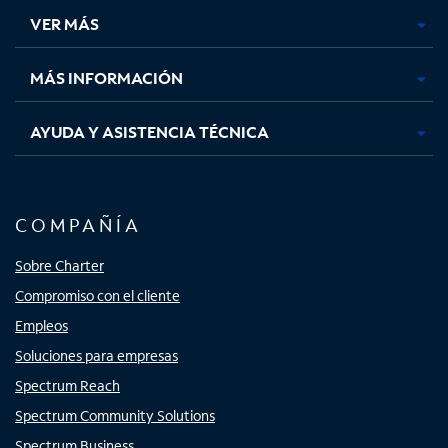
una
una
una
una
VER MÁS
pestaña
pestaña
pestaña
pestaña
nueva
nueva
nueva
nueva
MÁS INFORMACIÓN
AYUDA Y ASISTENCIA TÉCNICA
COMPAÑÍA
Sobre Charter
Compromiso con el cliente
Empleos
Soluciones para empresas
Spectrum Reach
Spectrum Community Solutions
Spectrum Business