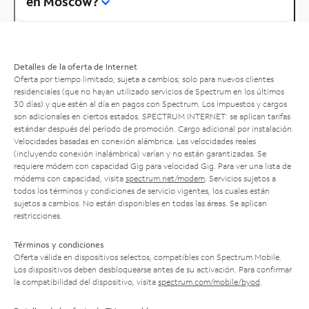
en Moscow?
Detalles de la oferta de Internet
Oferta por tiempo limitado; sujeta a cambios; solo para nuevos clientes
residenciales (que no hayan utilizado servicios de Spectrum en los últimos
30 días) y que estén al día en pagos con Spectrum. Los impuestos y cargos
son adicionales en ciertos estados. SPECTRUM INTERNET: se aplican tarifas
estándar después del período de promoción. Cargo adicional por instalación.
Velocidades basadas en conexión alámbrica. Las velocidades reales
(incluyendo conexión inalámbrica) varían y no están garantizadas. Se
requiere módem con capacidad Gig para velocidad Gig. Para ver una lista de
módems con capacidad, visita
spectrum.net/modem
. Servicios sujetos a
todos los términos y condiciones de servicio vigentes, los cuales están
sujetos a cambios. No están disponibles en todas las áreas. Se aplican
restricciones.
Términos y condiciones
Oferta válida en dispositivos selectos, compatibles con Spectrum Mobile.
Los dispositivos deben desbloquearse antes de su activación. Para confirmar
la compatibilidad del dispositivo, visita
spectrum.com/mobile/byod
.