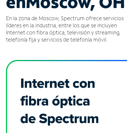
en
Moscow, OH
Administrar
En la zona de Moscow, Spectrum ofrece servicios
cuenta
Encuentra
líderes en la industria, entre los que se incluyen
una
Internet con fibra óptica, televisión y streaming,
tienda
telefonía fija y servicios de telefonía móvil.