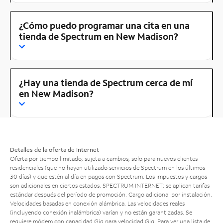
¿Cómo puedo programar una cita en una
tienda de Spectrum en New Madison?
¿Hay una tienda de Spectrum cerca de mí
en New Madison?
Detalles de la oferta de Internet
Oferta por tiempo limitado; sujeta a cambios; solo para nuevos clientes
residenciales (que no hayan utilizado servicios de Spectrum en los últimos
30 días) y que estén al día en pagos con Spectrum. Los impuestos y cargos
son adicionales en ciertos estados. SPECTRUM INTERNET: se aplican tarifas
estándar después del período de promoción. Cargo adicional por instalación.
Velocidades basadas en conexión alámbrica. Las velocidades reales
(incluyendo conexión inalámbrica) varían y no están garantizadas. Se
requiere módem con capacidad Gig para velocidad Gig. Para ver una lista de