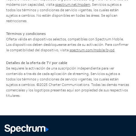
módems con capacidad, visita
spectrum.net/modem
. Servicios sujetos a
todos los términos y condiciones de servicio vigentes, los cuales están
sujetos a cambios. No están disponibles en todas las áreas. Se aplican
restricciones.
Términos y condiciones
Oferta válida en dispositivos selectos, compatibles con Spectrum Mobile.
Los dispositivos deben desbloquearse antes de su activación. Para confirmar
la compatibilidad del dispositivo, visita
spectrum.com/mobile/byod
.
Detalles de la oferta de TV por cable
Se requiere la activación de una suscripción independiente para ver
contenido a través de cada aplicación de streaming. Servicios sujetos a
todos los términos y condiciones de servicio vigentes, los cuales están
sujetos a cambios. ©2025 Charter Communications. Todas las demás marcas
comerciales y los logotipos presentes aquí son propiedad de sus respectivos
titulares.