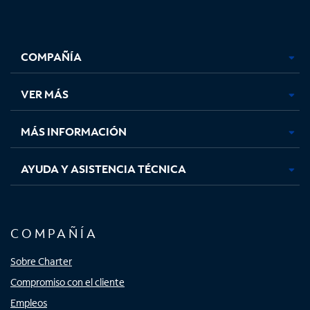
Facebook,
Instagram,
Youtube,
X,
se
se
se
se
COMPAÑÍA
abre
abre
abre
abre
en
en
en
en
una
una
una
una
VER MÁS
pestaña
pestaña
pestaña
pestaña
nueva
nueva
nueva
nueva
MÁS INFORMACIÓN
AYUDA Y ASISTENCIA TÉCNICA
COMPAÑÍA
Sobre Charter
Compromiso con el cliente
Empleos