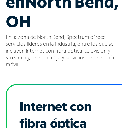
en
North Bend,
Administrar
OH
cuenta
Encuentra
una
En la zona de North Bend, Spectrum ofrece
tienda
servicios líderes en la industria, entre los que se
incluyen Internet con fibra óptica, televisión y
streaming, telefonía fija y servicios de telefonía
móvil.