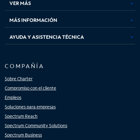
VER MÁS
pestaña
pestaña
pestaña
pestaña
nueva
nueva
nueva
nueva
MÁS INFORMACIÓN
AYUDA Y ASISTENCIA TÉCNICA
COMPAÑÍA
Sobre Charter
Compromiso con el cliente
Empleos
Soluciones para empresas
Spectrum Reach
Spectrum Community Solutions
Spectrum Business