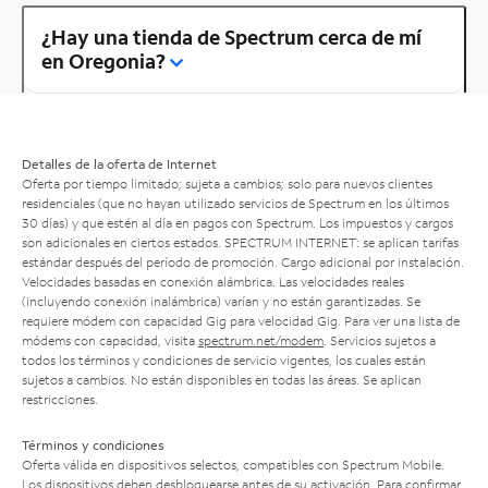
¿Hay una tienda de Spectrum cerca de mí
en Oregonia?
Detalles de la oferta de Internet
Oferta por tiempo limitado; sujeta a cambios; solo para nuevos clientes
residenciales (que no hayan utilizado servicios de Spectrum en los últimos
30 días) y que estén al día en pagos con Spectrum. Los impuestos y cargos
son adicionales en ciertos estados. SPECTRUM INTERNET: se aplican tarifas
estándar después del período de promoción. Cargo adicional por instalación.
Velocidades basadas en conexión alámbrica. Las velocidades reales
(incluyendo conexión inalámbrica) varían y no están garantizadas. Se
requiere módem con capacidad Gig para velocidad Gig. Para ver una lista de
módems con capacidad, visita
spectrum.net/modem
. Servicios sujetos a
todos los términos y condiciones de servicio vigentes, los cuales están
sujetos a cambios. No están disponibles en todas las áreas. Se aplican
restricciones.
Términos y condiciones
Oferta válida en dispositivos selectos, compatibles con Spectrum Mobile.
Los dispositivos deben desbloquearse antes de su activación. Para confirmar