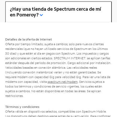
¿Hay una tienda de Spectrum cerca de mí
en Pomeroy?
Detalles de la oferta de Internet
Oferta por tiempo limitado; sujeta a cambios; solo para nuevos clientes
residenciales (que no hayan utilizado servicios de Spectrum en los últimos
30 días) y que estén al día en pagos con Spectrum. Los impuestos y cargos
son adicionales en ciertos estados. SPECTRUM INTERNET: se aplican tarifas
estándar después del período de promoción. Cargo adicional por instalación.
Velocidades basadas en conexión alámbrica. Las velocidades reales
(incluyendo conexión inalámbrica) varían y no están garantizadas. Se
requiere módem con capacidad Gig para velocidad Gig. Para ver una lista de
módems con capacidad, visita
spectrum.net/modem
. Servicios sujetos a
todos los términos y condiciones de servicio vigentes, los cuales están
sujetos a cambios. No están disponibles en todas las áreas. Se aplican
restricciones.
Términos y condiciones
Oferta válida en dispositivos selectos, compatibles con Spectrum Mobile.
Los dispositivos deben desbloquearse antes de su activación. Para confirmar