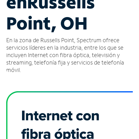
en
Russells
Administrar
Point, OH
cuenta
Encuentra
una
En la zona de Russells Point, Spectrum ofrece
tienda
servicios líderes en la industria, entre los que se
incluyen Internet con fibra óptica, televisión y
streaming, telefonía fija y servicios de telefonía
móvil.