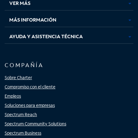
VER MÁS
pestaña
pestaña
pestaña
pestaña
nueva
nueva
nueva
nueva
MÁS INFORMACIÓN
AYUDA Y ASISTENCIA TÉCNICA
COMPAÑÍA
Sobre Charter
Compromiso con el cliente
Empleos
Soluciones para empresas
Spectrum Reach
Spectrum Community Solutions
Spectrum Business