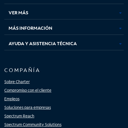
en
en
en
en
una
una
una
una
VER MÁS
pestaña
pestaña
pestaña
pestaña
nueva
nueva
nueva
nueva
MÁS INFORMACIÓN
AYUDA Y ASISTENCIA TÉCNICA
COMPAÑÍA
Sobre Charter
Compromiso con el cliente
Empleos
Soluciones para empresas
Spectrum Reach
Spectrum Community Solutions