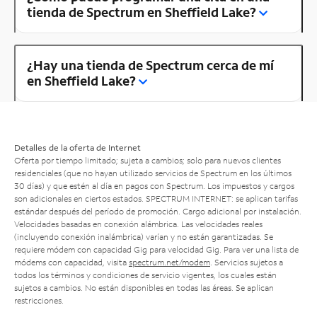
tienda de Spectrum en Sheffield Lake?
¿Hay una tienda de Spectrum cerca de mí
en Sheffield Lake?
Detalles de la oferta de Internet
Oferta por tiempo limitado; sujeta a cambios; solo para nuevos clientes
residenciales (que no hayan utilizado servicios de Spectrum en los últimos
30 días) y que estén al día en pagos con Spectrum. Los impuestos y cargos
son adicionales en ciertos estados. SPECTRUM INTERNET: se aplican tarifas
estándar después del período de promoción. Cargo adicional por instalación.
Velocidades basadas en conexión alámbrica. Las velocidades reales
(incluyendo conexión inalámbrica) varían y no están garantizadas. Se
requiere módem con capacidad Gig para velocidad Gig. Para ver una lista de
módems con capacidad, visita
spectrum.net/modem
. Servicios sujetos a
todos los términos y condiciones de servicio vigentes, los cuales están
sujetos a cambios. No están disponibles en todas las áreas. Se aplican
restricciones.