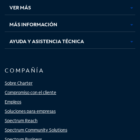
una
una
una
una
VER MÁS
pestaña
pestaña
pestaña
pestaña
nueva
nueva
nueva
nueva
MÁS INFORMACIÓN
AYUDA Y ASISTENCIA TÉCNICA
COMPAÑÍA
Sobre Charter
Compromiso con el cliente
Empleos
Soluciones para empresas
Spectrum Reach
Spectrum Community Solutions
Spectrum Business