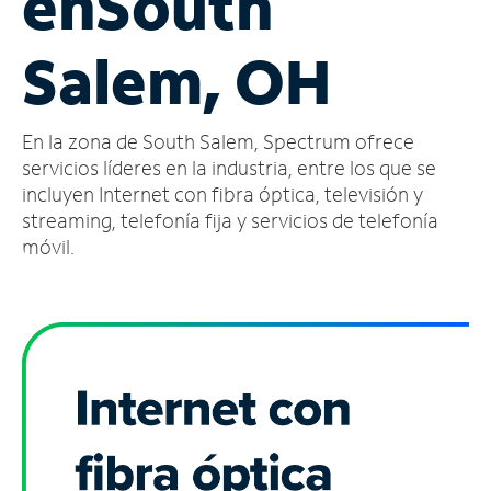
en
South
Administrar
Salem, OH
cuenta
Encuentra
una
En la zona de South Salem, Spectrum ofrece
tienda
servicios líderes en la industria, entre los que se
incluyen Internet con fibra óptica, televisión y
streaming, telefonía fija y servicios de telefonía
móvil.