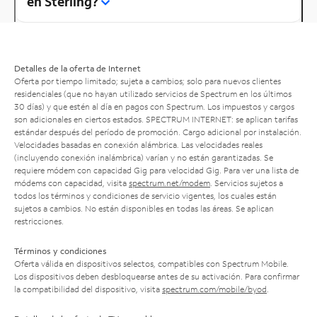
en Sterling?
Detalles de la oferta de Internet
Oferta por tiempo limitado; sujeta a cambios; solo para nuevos clientes
residenciales (que no hayan utilizado servicios de Spectrum en los últimos
30 días) y que estén al día en pagos con Spectrum. Los impuestos y cargos
son adicionales en ciertos estados. SPECTRUM INTERNET: se aplican tarifas
estándar después del período de promoción. Cargo adicional por instalación.
Velocidades basadas en conexión alámbrica. Las velocidades reales
(incluyendo conexión inalámbrica) varían y no están garantizadas. Se
requiere módem con capacidad Gig para velocidad Gig. Para ver una lista de
módems con capacidad, visita
spectrum.net/modem
. Servicios sujetos a
todos los términos y condiciones de servicio vigentes, los cuales están
sujetos a cambios. No están disponibles en todas las áreas. Se aplican
restricciones.
Términos y condiciones
Oferta válida en dispositivos selectos, compatibles con Spectrum Mobile.
Los dispositivos deben desbloquearse antes de su activación. Para confirmar
la compatibilidad del dispositivo, visita
spectrum.com/mobile/byod
.