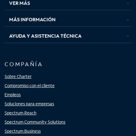
VER MÁS
pestaña
pestaña
pestaña
pestaña
nueva
nueva
nueva
nueva
MÁS INFORMACIÓN
AYUDA Y ASISTENCIA TÉCNICA
COMPAÑÍA
Sobre Charter
Compromiso con el cliente
Empleos
Soluciones para empresas
Spectrum Reach
Spectrum Community Solutions
Spectrum Business