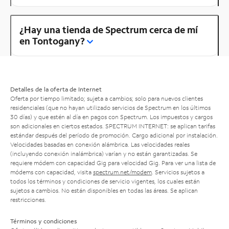
¿Hay una tienda de Spectrum cerca de mí
en Tontogany?
Detalles de la oferta de Internet
Oferta por tiempo limitado; sujeta a cambios; solo para nuevos clientes
residenciales (que no hayan utilizado servicios de Spectrum en los últimos
30 días) y que estén al día en pagos con Spectrum. Los impuestos y cargos
son adicionales en ciertos estados. SPECTRUM INTERNET: se aplican tarifas
estándar después del período de promoción. Cargo adicional por instalación.
Velocidades basadas en conexión alámbrica. Las velocidades reales
(incluyendo conexión inalámbrica) varían y no están garantizadas. Se
requiere módem con capacidad Gig para velocidad Gig. Para ver una lista de
módems con capacidad, visita
spectrum.net/modem
. Servicios sujetos a
todos los términos y condiciones de servicio vigentes, los cuales están
sujetos a cambios. No están disponibles en todas las áreas. Se aplican
restricciones.
Términos y condiciones