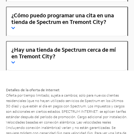
¿Cómo puedo programar una cita en una
tienda de Spectrum en Tremont City?
¿Hay una tienda de Spectrum cerca de mí
en Tremont City?
Detalles de la oferta de Internet
Oferta por tiempo limitado; sujeta a cambios; solo para nuevos clientes
residenciales (que no hayan utilizado servicios de Spectrum en los últimos
30 días) y que estén al día en pagos con Spectrum. Los impuestos y cargos
son adicionales en ciertos estados. SPECTRUM INTERNET: se aplican tarifas
estándar después del período de promoción. Cargo adicional por instalación.
Velocidades basadas en conexión alámbrica. Las velocidades reales
(incluyendo conexión inalámbrica) varían y no están garantizadas. Se
requiere módem con capacidad Gig para velocidad Gig. Para ver una lista de