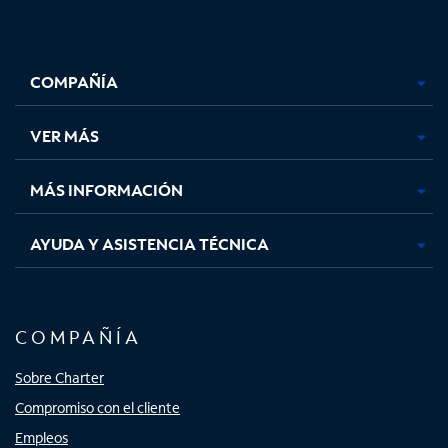
Facebook,
Instagram,
Youtube,
X,
se
se
se
se
COMPAÑÍA
abre
abre
abre
abre
en
en
en
en
una
una
una
una
VER MÁS
pestaña
pestaña
pestaña
pestaña
nueva
nueva
nueva
nueva
MÁS INFORMACIÓN
AYUDA Y ASISTENCIA TÉCNICA
COMPAÑÍA
Sobre Charter
Compromiso con el cliente
Empleos