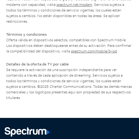
módems con capacidad, visita
spectrum.net/modem
. Servicios sujetos a
todos los términos y condiciones de servicio vigentes, los cuales están
sujetos a cambios. No están disponibles en todas las áreas. Se aplican
restricciones.
Términos y condiciones
Oferta válida en dispositivos selectos, compatibles con Spectrum Mobile.
Los dispositivos deben desbloquearse antes de su activación. Para confirmar
la compatibilidad del dispositivo, visita
spectrum.com/mobile/byod
.
Detalles de la oferta de TV por cable
Se requiere la activación de una suscripción independiente para ver
contenido a través de cada aplicación de streaming. Servicios sujetos a
todos los términos y condiciones de servicio vigentes, los cuales están
sujetos a cambios. ©2025 Charter Communications. Todas las demás marcas
comerciales y los logotipos presentes aquí son propiedad de sus respectivos
titulares.