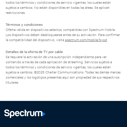
todos los términos y condiciones de servicio vigentes, los cuales están
sujetos a cambios. No están disponibles en todas las áreas. Se aplican
restricciones.
Términos y condiciones
Oferta válida en dispositivos selectos, compatibles con Spectrum Mobile.
Los dispositivos deben desbloquearse antes de su activación. Para confirmar
la compatibilidad del dispositivo, visita
spectrum.com/mobile/byod
.
Detalles de la oferta de TV por cable
Se requiere la activación de una suscripción independiente para ver
contenido a través de cada aplicación de streaming. Servicios sujetos a
todos los términos y condiciones de servicio vigentes, los cuales están
sujetos a cambios. ©2025 Charter Communications. Todas las demás marcas
comerciales y los logotipos presentes aquí son propiedad de sus respectivos
titulares.