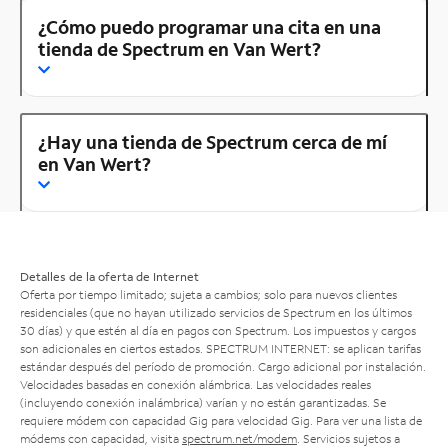
¿Cómo puedo programar una cita en una
tienda de Spectrum en Van Wert?
¿Hay una tienda de Spectrum cerca de mí
en Van Wert?
Detalles de la oferta de Internet
Oferta por tiempo limitado; sujeta a cambios; solo para nuevos clientes
residenciales (que no hayan utilizado servicios de Spectrum en los últimos
30 días) y que estén al día en pagos con Spectrum. Los impuestos y cargos
son adicionales en ciertos estados. SPECTRUM INTERNET: se aplican tarifas
estándar después del período de promoción. Cargo adicional por instalación.
Velocidades basadas en conexión alámbrica. Las velocidades reales
(incluyendo conexión inalámbrica) varían y no están garantizadas. Se
requiere módem con capacidad Gig para velocidad Gig. Para ver una lista de
módems con capacidad, visita
spectrum.net/modem
. Servicios sujetos a