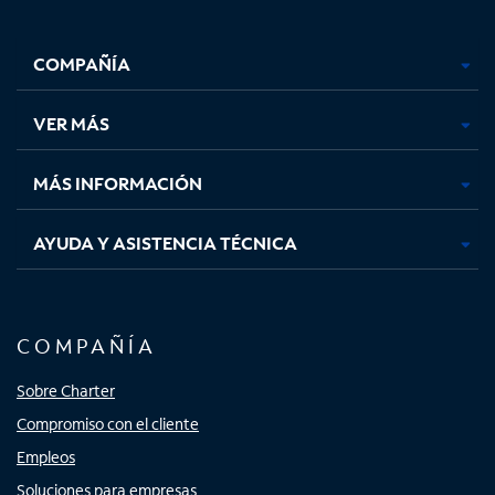
Facebook,
Instagram,
Youtube,
X,
se
se
se
se
COMPAÑÍA
abre
abre
abre
abre
en
en
en
en
una
una
una
una
VER MÁS
pestaña
pestaña
pestaña
pestaña
nueva
nueva
nueva
nueva
MÁS INFORMACIÓN
AYUDA Y ASISTENCIA TÉCNICA
COMPAÑÍA
Sobre Charter
Compromiso con el cliente
Empleos
Soluciones para empresas