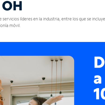
, OH
rvicios líderes en la industria, entre los que se incluye
fonía móvil.