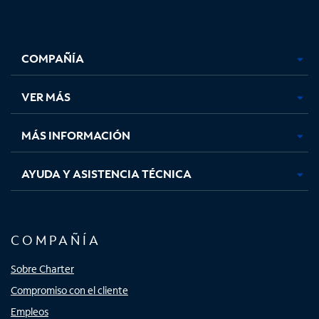
Facebook,
Instagram,
Youtube,
X,
se
se
se
se
COMPAÑÍA
abre
abre
abre
abre
en
en
en
en
una
una
una
una
VER MÁS
pestaña
pestaña
pestaña
pestaña
nueva
nueva
nueva
nueva
MÁS INFORMACIÓN
AYUDA Y ASISTENCIA TÉCNICA
COMPAÑÍA
Sobre Charter
Compromiso con el cliente
Empleos