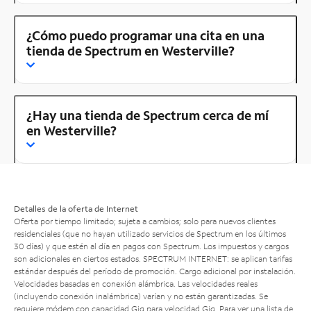
¿Cómo puedo programar una cita en una
tienda de Spectrum en Westerville?
¿Hay una tienda de Spectrum cerca de mí
en Westerville?
Detalles de la oferta de Internet
Oferta por tiempo limitado; sujeta a cambios; solo para nuevos clientes
residenciales (que no hayan utilizado servicios de Spectrum en los últimos
30 días) y que estén al día en pagos con Spectrum. Los impuestos y cargos
son adicionales en ciertos estados. SPECTRUM INTERNET: se aplican tarifas
estándar después del período de promoción. Cargo adicional por instalación.
Velocidades basadas en conexión alámbrica. Las velocidades reales
(incluyendo conexión inalámbrica) varían y no están garantizadas. Se
requiere módem con capacidad Gig para velocidad Gig. Para ver una lista de