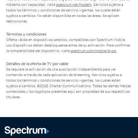
módems con capacidad, visita
spectrum.net/modem
. Servicios sujetos a
todos los términos y condiciones de servicio vigentes, los cuales están
sujetos a cambios. No están disponibles en todas las áreas. Se aplican
restricciones.
Términos y condiciones
Oferta válida en dispositivos selectos, compatibles con Spectrum Mobile.
Los dispositivos deben desbloquearse antes de su activación. Para confirmar
la compatibilidad del dispositivo, visita
spectrum.com/mobile/byod
.
Detalles de la oferta de TV por cable
Se requiere la activación de una suscripción independiente para ver
contenido a través de cada aplicación de streaming. Servicios sujetos a
todos los términos y condiciones de servicio vigentes, los cuales están
sujetos a cambios. ©2025 Charter Communications. Todas las demás marcas
comerciales y los logotipos presentes aquí son propiedad de sus respectivos
titulares.