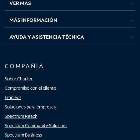
VER MÁS
pestaña
pestaña
pestaña
pestaña
nueva
nueva
nueva
nueva
MÁS INFORMACIÓN
AYUDA Y ASISTENCIA TÉCNICA
COMPAÑÍA
Sobre Charter
Compromiso con el cliente
Empleos
Soluciones para empresas
Spectrum Reach
Spectrum Community Solutions
Spectrum Business