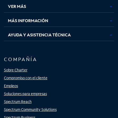
una
una
una
una
VER MÁS
pestaña
pestaña
pestaña
pestaña
nueva
nueva
nueva
nueva
MÁS INFORMACIÓN
AYUDA Y ASISTENCIA TÉCNICA
COMPAÑÍA
Sobre Charter
Compromiso con el cliente
Empleos
Soluciones para empresas
Spectrum Reach
Spectrum Community Solutions
Spectrum Business