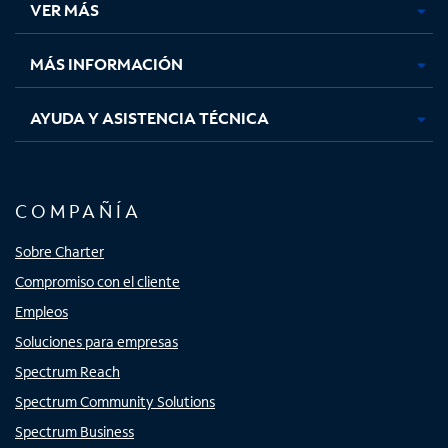
VER MÁS
pestaña
pestaña
pestaña
pestaña
nueva
nueva
nueva
nueva
MÁS INFORMACIÓN
AYUDA Y ASISTENCIA TÉCNICA
COMPAÑÍA
Sobre Charter
Compromiso con el cliente
Empleos
Soluciones para empresas
Spectrum Reach
Spectrum Community Solutions
Spectrum Business