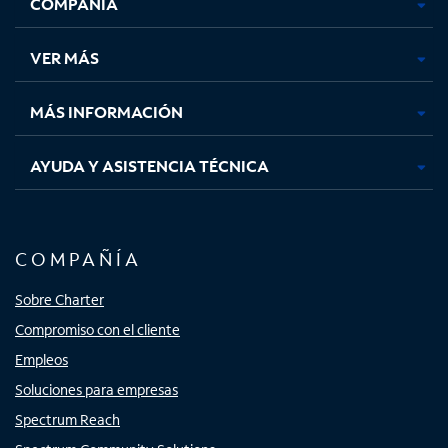
COMPAÑÍA
abre
abre
abre
abre
en
en
en
en
una
una
una
una
VER MÁS
pestaña
pestaña
pestaña
pestaña
nueva
nueva
nueva
nueva
MÁS INFORMACIÓN
AYUDA Y ASISTENCIA TÉCNICA
COMPAÑÍA
Sobre Charter
Compromiso con el cliente
Empleos
Soluciones para empresas
Spectrum Reach