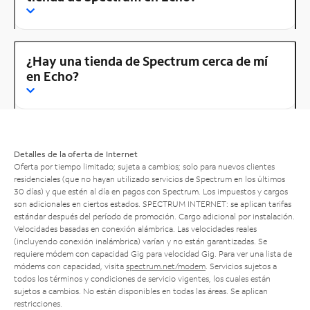
¿Hay una tienda de Spectrum cerca de mí
en Echo?
Detalles de la oferta de Internet
Oferta por tiempo limitado; sujeta a cambios; solo para nuevos clientes
residenciales (que no hayan utilizado servicios de Spectrum en los últimos
30 días) y que estén al día en pagos con Spectrum. Los impuestos y cargos
son adicionales en ciertos estados. SPECTRUM INTERNET: se aplican tarifas
estándar después del período de promoción. Cargo adicional por instalación.
Velocidades basadas en conexión alámbrica. Las velocidades reales
(incluyendo conexión inalámbrica) varían y no están garantizadas. Se
requiere módem con capacidad Gig para velocidad Gig. Para ver una lista de
módems con capacidad, visita
spectrum.net/modem
. Servicios sujetos a
todos los términos y condiciones de servicio vigentes, los cuales están
sujetos a cambios. No están disponibles en todas las áreas. Se aplican
restricciones.