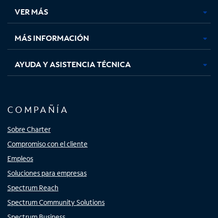
una
una
una
una
VER MÁS
pestaña
pestaña
pestaña
pestaña
nueva
nueva
nueva
nueva
MÁS INFORMACIÓN
AYUDA Y ASISTENCIA TÉCNICA
COMPAÑÍA
Sobre Charter
Compromiso con el cliente
Empleos
Soluciones para empresas
Spectrum Reach
Spectrum Community Solutions
Spectrum Business