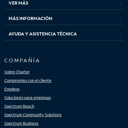
VER MÁS
pestaña
pestaña
pestaña
pestaña
nueva
nueva
nueva
nueva
MÁS INFORMACIÓN
AYUDA Y ASISTENCIA TÉCNICA
COMPAÑÍA
Sobre Charter
Compromiso con el cliente
Empleos
Soluciones para empresas
Spectrum Reach
Spectrum Community Solutions
Spectrum Business