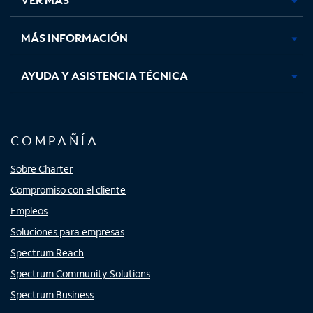
pestaña
pestaña
pestaña
pestaña
nueva
nueva
nueva
nueva
MÁS INFORMACIÓN
AYUDA Y ASISTENCIA TÉCNICA
COMPAÑÍA
Sobre Charter
Compromiso con el cliente
Empleos
Soluciones para empresas
Spectrum Reach
Spectrum Community Solutions
Spectrum Business