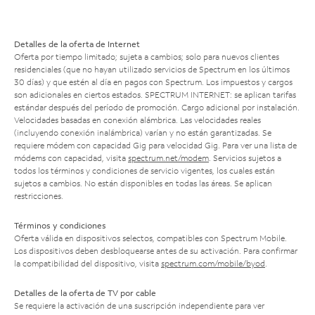
Detalles de la oferta de Internet
Oferta por tiempo limitado; sujeta a cambios; solo para nuevos clientes
residenciales (que no hayan utilizado servicios de Spectrum en los últimos
30 días) y que estén al día en pagos con Spectrum. Los impuestos y cargos
son adicionales en ciertos estados. SPECTRUM INTERNET: se aplican tarifas
estándar después del período de promoción. Cargo adicional por instalación.
Velocidades basadas en conexión alámbrica. Las velocidades reales
(incluyendo conexión inalámbrica) varían y no están garantizadas. Se
requiere módem con capacidad Gig para velocidad Gig. Para ver una lista de
módems con capacidad, visita
spectrum.net/modem
. Servicios sujetos a
todos los términos y condiciones de servicio vigentes, los cuales están
sujetos a cambios. No están disponibles en todas las áreas. Se aplican
restricciones.
Términos y condiciones
Oferta válida en dispositivos selectos, compatibles con Spectrum Mobile.
Los dispositivos deben desbloquearse antes de su activación. Para confirmar
la compatibilidad del dispositivo, visita
spectrum.com/mobile/byod
.
Detalles de la oferta de TV por cable
Se requiere la activación de una suscripción independiente para ver