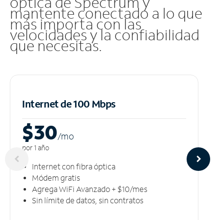
óptica de Spectrum y
mantente conectado a lo que
más importa con las
velocidades y la confiabilidad
que necesitas.
Internet de 100 Mbps
$30
/m
o
por 1 año
Internet con fibra óptica
Módem gratis
Agrega WiFi Avanzado + $10/mes
Sin límite de datos, sin contratos