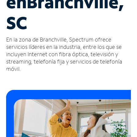
en
Branchville,
Administrar
SC
cuenta
Encuentra
una
En la zona de Branchville, Spectrum ofrece
tienda
servicios líderes en la industria, entre los que se
incluyen Internet con fibra óptica, televisión y
streaming, telefonía fija y servicios de telefonía
móvil.