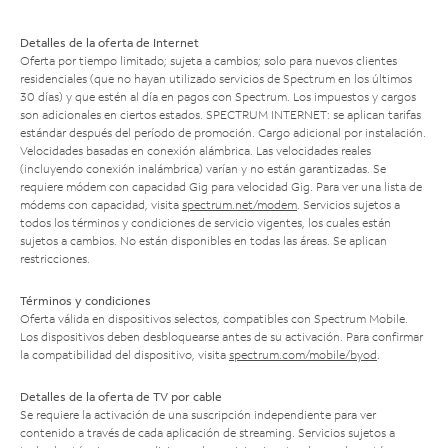
Detalles de la oferta de Internet
Oferta por tiempo limitado; sujeta a cambios; solo para nuevos clientes
residenciales (que no hayan utilizado servicios de Spectrum en los últimos
30 días) y que estén al día en pagos con Spectrum. Los impuestos y cargos
son adicionales en ciertos estados. SPECTRUM INTERNET: se aplican tarifas
estándar después del período de promoción. Cargo adicional por instalación.
Velocidades basadas en conexión alámbrica. Las velocidades reales
(incluyendo conexión inalámbrica) varían y no están garantizadas. Se
requiere módem con capacidad Gig para velocidad Gig. Para ver una lista de
módems con capacidad, visita
spectrum.net/modem
. Servicios sujetos a
todos los términos y condiciones de servicio vigentes, los cuales están
sujetos a cambios. No están disponibles en todas las áreas. Se aplican
restricciones.
Términos y condiciones
Oferta válida en dispositivos selectos, compatibles con Spectrum Mobile.
Los dispositivos deben desbloquearse antes de su activación. Para confirmar
la compatibilidad del dispositivo, visita
spectrum.com/mobile/byod
.
Detalles de la oferta de TV por cable
Se requiere la activación de una suscripción independiente para ver
contenido a través de cada aplicación de streaming. Servicios sujetos a