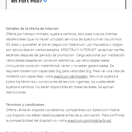
en Fort Mill?
Detalles de la oferta de Internet
Oferta por tiempo limitado; sujeta a cambios; solo para nuevos clientes
residenciales (que no hayan utilizado servicios de Spectrum en los últimos
30 días) y que estén al día en pagos con Spectrum. Los impuestos y cargos
son adicionales en ciertos estados. SPECTRUM INTERNET: se aplican tarifas
estándar después del período de promoción. Cargo adicional por instalación.
Velocidades basadas en conexión alámbrica. Las velocidades reales
(incluyendo conexión inalámbrica) varían y no están garantizadas. Se
requiere módem con capacidad Gig para velocidad Gig. Para ver una lista de
módems con capacidad, visita
spectrum.net/modem
. Servicios sujetos a
todos los términos y condiciones de servicio vigentes, los cuales están
sujetos a cambios. No están disponibles en todas las áreas. Se aplican
restricciones.
Términos y condiciones
Oferta válida en dispositivos selectos, compatibles con Spectrum Mobile.
Los dispositivos deben desbloquearse antes de su activación. Para confirmar
la compatibilidad del dispositivo, visita
spectrum.com/mobile/byod
.