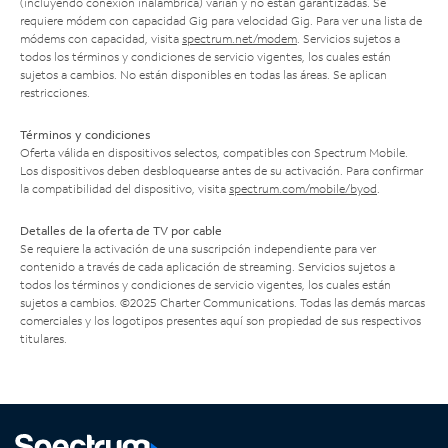
(incluyendo conexión inalámbrica) varían y no están garantizadas. Se
requiere módem con capacidad Gig para velocidad Gig. Para ver una lista de
módems con capacidad, visita
spectrum.net/modem
. Servicios sujetos a
todos los términos y condiciones de servicio vigentes, los cuales están
sujetos a cambios. No están disponibles en todas las áreas. Se aplican
restricciones.
Términos y condiciones
Oferta válida en dispositivos selectos, compatibles con Spectrum Mobile.
Los dispositivos deben desbloquearse antes de su activación. Para confirmar
la compatibilidad del dispositivo, visita
spectrum.com/mobile/byod
.
Detalles de la oferta de TV por cable
Se requiere la activación de una suscripción independiente para ver
contenido a través de cada aplicación de streaming. Servicios sujetos a
todos los términos y condiciones de servicio vigentes, los cuales están
sujetos a cambios. ©2025 Charter Communications. Todas las demás marcas
comerciales y los logotipos presentes aquí son propiedad de sus respectivos
titulares.