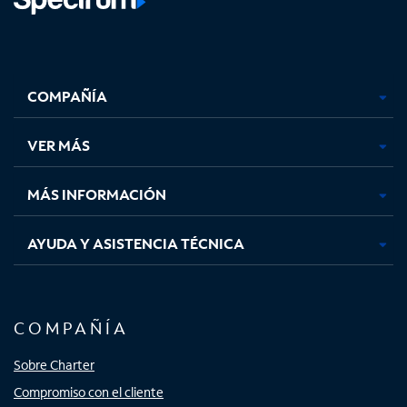
Facebook,
Instagram,
Youtube,
X,
se
se
se
se
COMPAÑÍA
abre
abre
abre
abre
en
en
en
en
una
una
una
una
VER MÁS
pestaña
pestaña
pestaña
pestaña
nueva
nueva
nueva
nueva
MÁS INFORMACIÓN
AYUDA Y ASISTENCIA TÉCNICA
COMPAÑÍA
Sobre Charter
Compromiso con el cliente