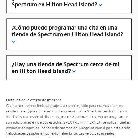
Spectrum en Hilton Head Island?
¿Cómo puedo programar una cita en una
tienda de Spectrum en Hilton Head Island?
¿Hay una tienda de Spectrum cerca de mí
en Hilton Head Island?
Detalles de la oferta de Internet
Oferta por tiempo limitado; sujeta a cambios; solo para nuevos clientes
residenciales (que no hayan utilizado servicios de Spectrum en los últimos
30 días) y que estén al día en pagos con Spectrum. Los impuestos y cargos
son adicionales en ciertos estados. SPECTRUM INTERNET: se aplican tarifas
estándar después del período de promoción. Cargo adicional por instalación.
Velocidades basadas en conexión alámbrica. Las velocidades reales