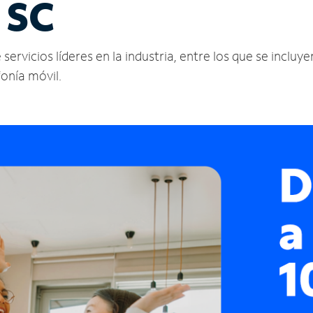
 SC
ervicios líderes en la industria, entre los que se incluye
fonía móvil.