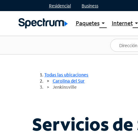
Residencial
Business
Paquetes
Internet
arrow_drop_down
arrow_drop
Ver paquetes
Spectr
Spectrum One
Planes
Mejores ofertas
Spectr
Ofertas en tu área
Intern
Todas las ubicaciones
Carolina del Sur
Jenkinsville
Servicios de